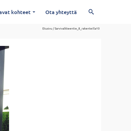
avat kohteet
Ota yhteyttä
Etusivu
/
Sarvivalkkeentie_8_rakenteilla10