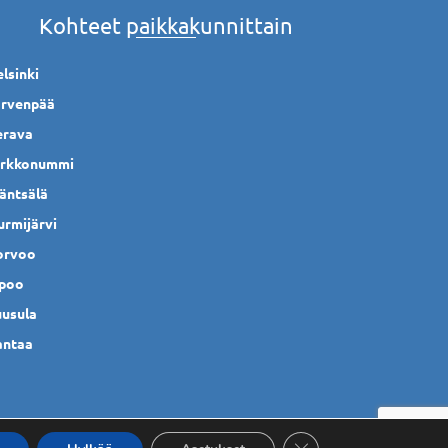
Kohteet paikkakunnittain
lsinki
ärvenpää
erava
irkkonummi
äntsälä
urmijärvi
orvoo
ipoo
uusula
antaa
Sulje evästebanneri