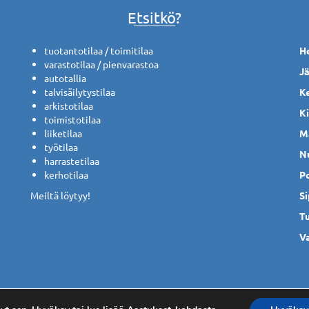
Etsitkö?
tuotantotilaa / toimitilaa
He
varastotilaa / pienvarastoa
J
autotallia
talvisäilytystilaa
K
arkistotilaa
K
toimistotilaa
liiketilaa
M
työtilaa
N
harrastetilaa
kerhotilaa
P
Meiltä löytyy!
S
T
V