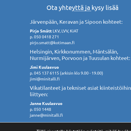
Ota yhteyttä ja kysy lisää
Järvenpään, Keravan ja Sipoon kohteet:
Pirjo Smått
LKV, LVV, KiAT
p. 050 0418 271
pirjo.smatt@kotimaan.fi
Helsingin, Kirkkonummen, Mäntsälän,
Nurmijärven, Porvoon ja Tuusulan kohteet:
Jimi Kuulasvuo
p. 045 137 6115 (arkisin klo 9.00 - 19.00)
jimi@minitalli.fi
Vikatilanteet ja tekniset asiat kiinteistöihin
liittyen:
Janne Kuulasvuo
p. 050 1448
janne@minitalli.fi
© 2026 Vuokra-talli.fi. Toteutus
Fiilispaja.