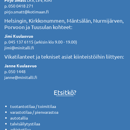
Pirjo Smått
LKV, LVV, KiAT
p. 050 0418 271
pirjo.smatt@kotimaan.fi
Helsingin, Kirkkonummen, Mäntsälän, Nurmijärven,
Porvoon ja Tuusulan kohteet:
Jimi Kuulasvuo
p. 045 137 6115 (arkisin klo 9.00 - 19.00)
jimi@minitalli.fi
Vikatilanteet ja tekniset asiat kiinteistöihin liittyen:
Janne Kuulasvuo
p. 050 1448
janne@minitalli.fi
Etsitkö?
tuotantotilaa / toimitilaa
varastotilaa / pienvarastoa
autotallia
talvisäilytystilaa
arkistotilaa