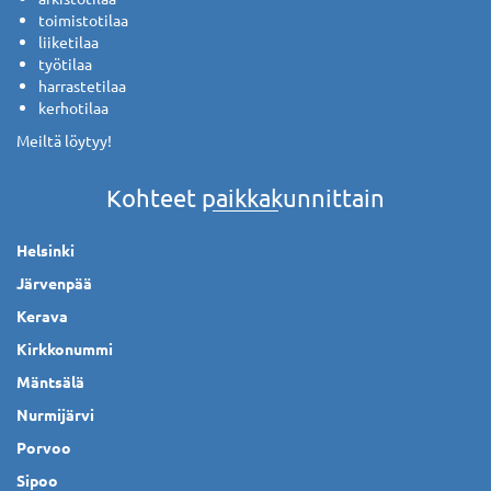
toimistotilaa
liiketilaa
työtilaa
harrastetilaa
kerhotilaa
Meiltä löytyy!
Kohteet paikkakunnittain
Helsinki
Järvenpää
Kerava
Kirkkonummi
Mäntsälä
Nurmijärvi
Porvoo
Sipoo