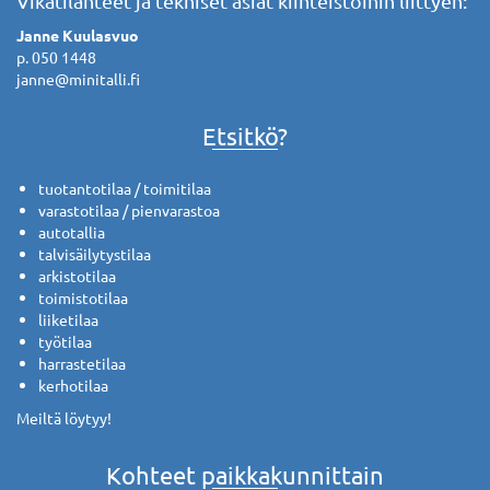
Vikatilanteet ja tekniset asiat kiinteistöihin liittyen:
Janne Kuulasvuo
p. 050 1448
janne@minitalli.fi
Etsitkö?
tuotantotilaa / toimitilaa
varastotilaa / pienvarastoa
autotallia
talvisäilytystilaa
arkistotilaa
toimistotilaa
liiketilaa
työtilaa
harrastetilaa
kerhotilaa
Meiltä löytyy!
Kohteet paikkakunnittain