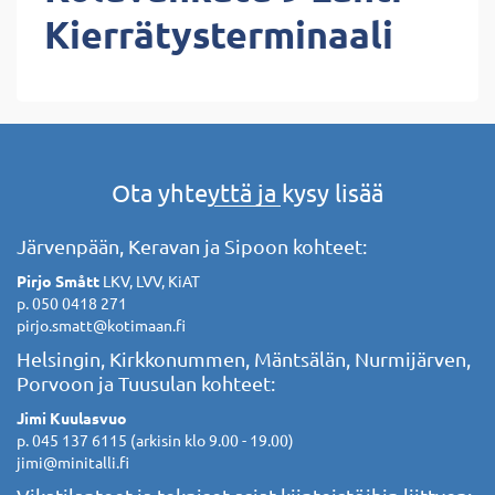
Kierrätysterminaali
Ota yhteyttä ja kysy lisää
Järvenpään, Keravan ja Sipoon kohteet:
Pirjo Smått
LKV, LVV, KiAT
p. 050 0418 271
pirjo.smatt@kotimaan.fi
Helsingin, Kirkkonummen, Mäntsälän, Nurmijärven,
Porvoon ja Tuusulan kohteet:
Jimi Kuulasvuo
p. 045 137 6115 (arkisin klo 9.00 - 19.00)
jimi@minitalli.fi