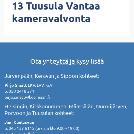
13 Tuusula Vantaa
kameravalvonta
Ota yhteyttä ja kysy lisää
Järvenpään, Keravan ja Sipoon kohteet:
Pirjo Smått
LKV, LVV, KiAT
p. 050 0418 271
pirjo.smatt@kotimaan.fi
Helsingin, Kirkkonummen, Mäntsälän, Nurmijärven,
Porvoon ja Tuusulan kohteet:
Jimi Kuulasvuo
p. 045 137 6115 (arkisin klo 9.00 - 19.00)
jimi@minitalli.fi