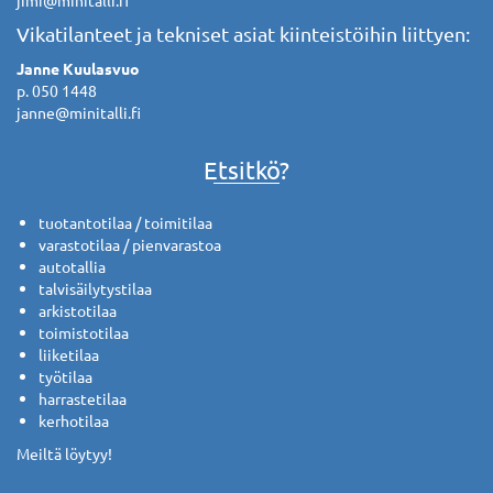
Vikatilanteet ja tekniset asiat kiinteistöihin liittyen:
Janne Kuulasvuo
p. 050 1448
janne@minitalli.fi
Etsitkö?
tuotantotilaa / toimitilaa
varastotilaa / pienvarastoa
autotallia
talvisäilytystilaa
arkistotilaa
toimistotilaa
liiketilaa
työtilaa
harrastetilaa
kerhotilaa
Meiltä löytyy!