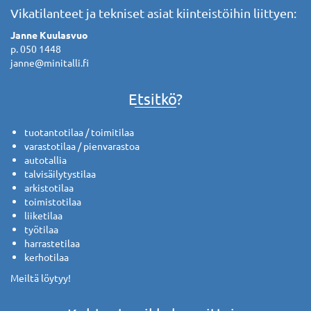
Vikatilanteet ja tekniset asiat kiinteistöihin liittyen:
Janne Kuulasvuo
p. 050 1448
janne@minitalli.fi
Etsitkö?
tuotantotilaa / toimitilaa
varastotilaa / pienvarastoa
autotallia
talvisäilytystilaa
arkistotilaa
toimistotilaa
liiketilaa
työtilaa
harrastetilaa
kerhotilaa
Meiltä löytyy!