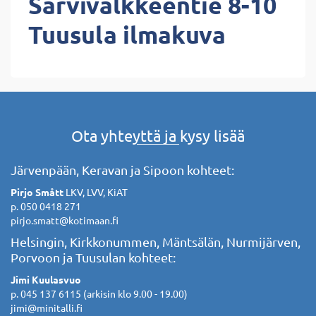
Sarvivälkkeentie 8-10
Tuusula ilmakuva
Ota yhteyttä ja kysy lisää
Järvenpään, Keravan ja Sipoon kohteet:
Pirjo Smått
LKV, LVV, KiAT
p. 050 0418 271
pirjo.smatt@kotimaan.fi
Helsingin, Kirkkonummen, Mäntsälän, Nurmijärven,
Porvoon ja Tuusulan kohteet:
Jimi Kuulasvuo
p. 045 137 6115 (arkisin klo 9.00 - 19.00)
jimi@minitalli.fi