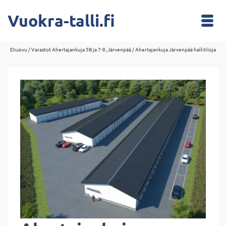
Vuokra-talli.fi
Etusivu
/
Varastot Ahertajankuja 5B ja 7-9, Järvenpää
/
Ahertajankuja Järvenpää hallitiloja