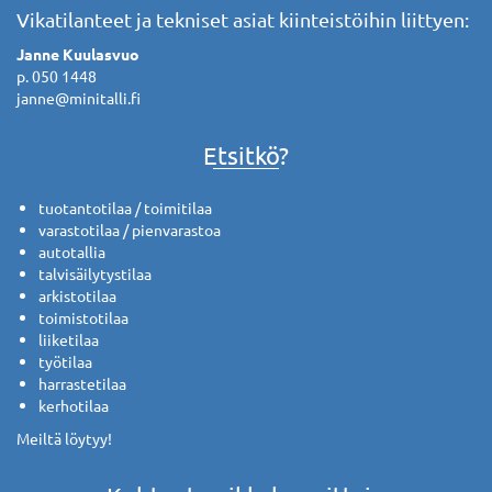
Vikatilanteet ja tekniset asiat kiinteistöihin liittyen:
Janne Kuulasvuo
p. 050 1448
janne@minitalli.fi
Etsitkö?
tuotantotilaa / toimitilaa
varastotilaa / pienvarastoa
autotallia
talvisäilytystilaa
arkistotilaa
toimistotilaa
liiketilaa
työtilaa
harrastetilaa
kerhotilaa
Meiltä löytyy!