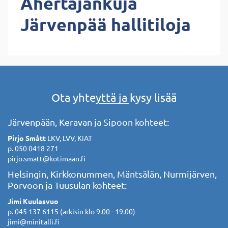
Ahertajankuja
Järvenpää hallitiloja
Ota yhteyttä ja kysy lisää
Järvenpään, Keravan ja Sipoon kohteet:
Pirjo Smått
LKV, LVV, KiAT
p. 050 0418 271
pirjo.smatt@kotimaan.fi
Helsingin, Kirkkonummen, Mäntsälän, Nurmijärven,
Porvoon ja Tuusulan kohteet:
Jimi Kuulasvuo
p. 045 137 6115 (arkisin klo 9.00 - 19.00)
jimi@minitalli.fi