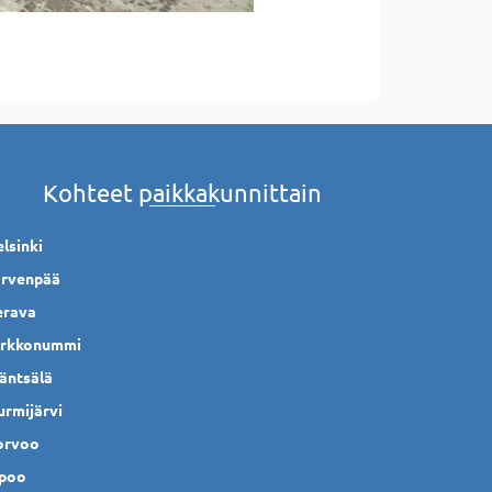
Kohteet paikkakunnittain
lsinki
ärvenpää
erava
irkkonummi
äntsälä
urmijärvi
orvoo
ipoo