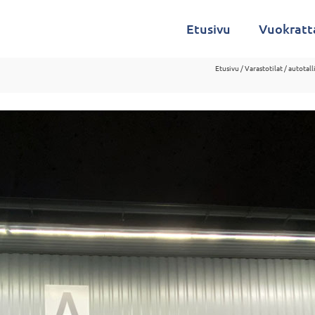
Etusivu
Vuokratt
Etusivu
/
Varastotilat / autotall