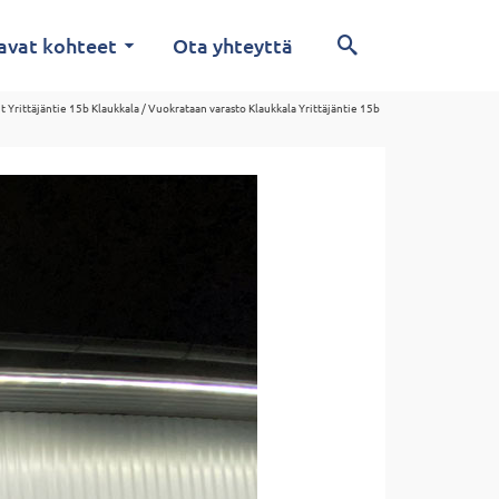
avat kohteet
Ota yhteyttä
it Yrittäjäntie 15b Klaukkala
/
Vuokrataan varasto Klaukkala Yrittäjäntie 15b