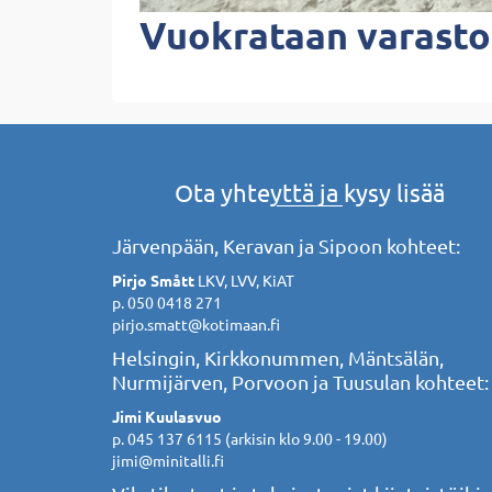
Vuokrataan varasto 
Ota yhteyttä ja kysy lisää
Järvenpään, Keravan ja Sipoon kohteet:
Pirjo Smått
LKV, LVV, KiAT
p. 050 0418 271
pirjo.smatt@kotimaan.fi
Helsingin, Kirkkonummen, Mäntsälän,
Nurmijärven, Porvoon ja Tuusulan kohteet:
Jimi Kuulasvuo
p. 045 137 6115 (arkisin klo 9.00 - 19.00)
jimi@minitalli.fi