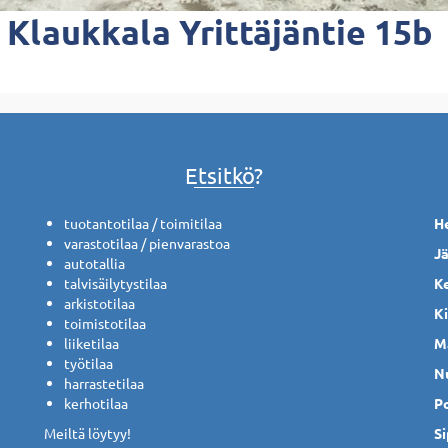
Klaukkala Yrittäjäntie 15b
Etsitkö?
tuotantotilaa / toimitilaa
He
varastotilaa / pienvarastoa
J
autotallia
talvisäilytystilaa
K
arkistotilaa
K
toimistotilaa
liiketilaa
M
työtilaa
N
harrastetilaa
kerhotilaa
P
Meiltä löytyy!
S