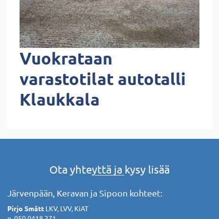
Vuokrataan
varastotilat autotalli
Klaukkala
Ota yhteyttä ja kysy lisää
Järvenpään, Keravan ja Sipoon kohteet:
Pirjo Smått
LKV, LVV, KiAT
p. 050 0418 271