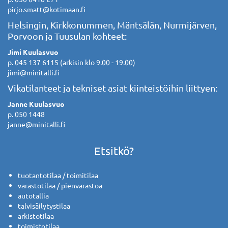
pirjo.smatt@kotimaan.fi
Helsingin, Kirkkonummen, Mäntsälän, Nurmijärven,
Porvoon ja Tuusulan kohteet:
Jimi Kuulasvuo
p. 045 137 6115 (arkisin klo 9.00 - 19.00)
jimi@minitalli.fi
Vikatilanteet ja tekniset asiat kiinteistöihin liittyen:
Janne Kuulasvuo
p. 050 1448
janne@minitalli.fi
Etsitkö?
tuotantotilaa / toimitilaa
varastotilaa / pienvarastoa
autotallia
talvisäilytystilaa
arkistotilaa
toimistotilaa