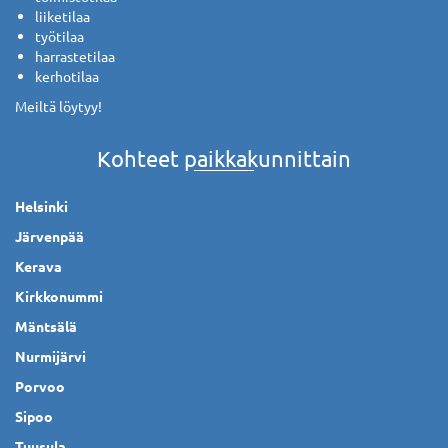
liiketilaa
työtilaa
harrastetilaa
kerhotilaa
Meiltä löytyy!
Kohteet paikkakunnittain
Helsinki
Järvenpää
Kerava
Kirkkonummi
Mäntsälä
Nurmijärvi
Porvoo
Sipoo
Tuusula