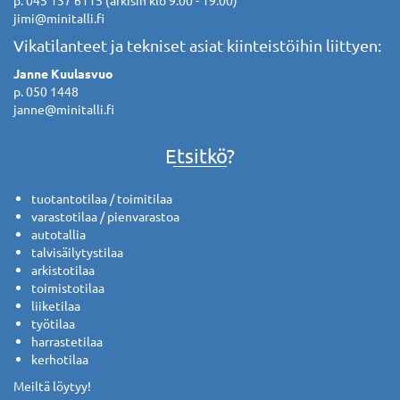
jimi@minitalli.fi
Vikatilanteet ja tekniset asiat kiinteistöihin liittyen:
Janne Kuulasvuo
p. 050 1448
janne@minitalli.fi
Etsitkö?
tuotantotilaa / toimitilaa
varastotilaa / pienvarastoa
autotallia
talvisäilytystilaa
arkistotilaa
toimistotilaa
liiketilaa
työtilaa
harrastetilaa
kerhotilaa
Meiltä löytyy!