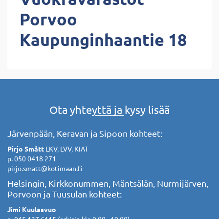
Porvoo
Kaupunginhaantie 18
Ota yhteyttä ja kysy lisää
Järvenpään, Keravan ja Sipoon kohteet:
Pirjo Smått
LKV, LVV, KiAT
p. 050 0418 271
pirjo.smatt@kotimaan.fi
Helsingin, Kirkkonummen, Mäntsälän, Nurmijärven,
Porvoon ja Tuusulan kohteet:
Jimi Kuulasvuo
p. 045 137 6115 (arkisin klo 9.00 - 19.00)